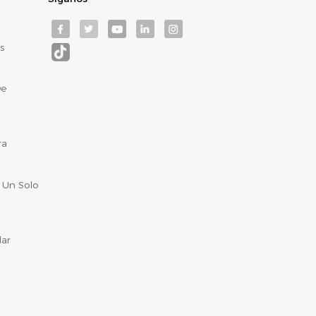
s
De
ra
 Un Solo
lar