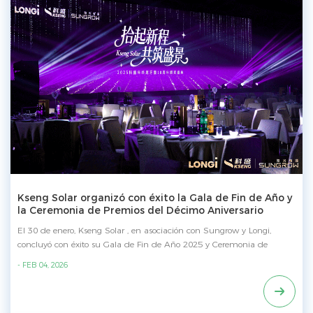
Kseng Solar organizó con éxito la Gala de Fin de Año y
la Ceremonia de Premios del Décimo Aniversario
El 30 de enero, Kseng Solar , en asociación con Sungrow y Longi,
concluyó con éxito su Gala de Fin de Año 2025 y Ceremonia de
Premios del 10.º Aniversario, una noche inolvidable que celebró una
- FEB 04, 2026
década de logros y asociaciones, además de anticipar muchos más
años de éxito por delante. Gran entrada y ceremonia de entrega de
premios El lugar resplandeció bajo luces deslumbrantes cuando el