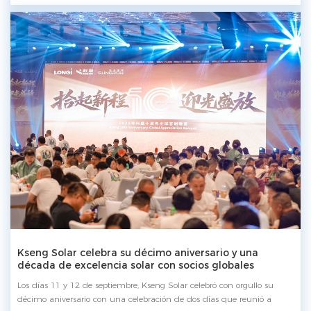
equipo de Kseng hizo una entrada triunfal. A continuación, el Sr. Yu
Bin, director ejecutivo de Kseng Solar , junto con representantes de
Sungrow y Longi. Luego continuó con uno de sus momentos
destacados: La ceremonia de entrega de premios, que incluyó la
entrega de los premios “ Premio al mejor socio de los 10 años " y “
Premio a la contribución destacada durante 10 años, " Reconociendo
la dedicación y los esfuerzos sobresalientes de todos los destinatarios.
Actuaciones cautivadoras y sorteos de premios Lucy Las vibrantes
actuaciones y los emocionantes sorteos mantuvieron la energía
durante todo el evento. Cada anuncio de un ganador provocó vítores y
aplausos, llenando la sala de un ambiente electrizante. Aunque la
noche ha llegado a su fin, Kseng Solar La trayectoria de 's hacia las
energías renovables continúa. Nos dedicamos a proporcionar sistemas
de soporte y seguimiento solar desde 2015. , impulsado por bases de
fabricación duales y producción integrada verticalmente, Kseng Solar
Continuaremos desarrollando más soluciones de estanterías solares de
alta calidad, avanzando hacia un futuro sostenible y sin emisiones de
carbono.
Kseng Solar celebra su décimo aniversario y una
década de excelencia solar con socios globales
Los días 11 y 12 de septiembre, Kseng Solar celebró con orgullo su
décimo aniversario con una celebración de dos días que reunió a