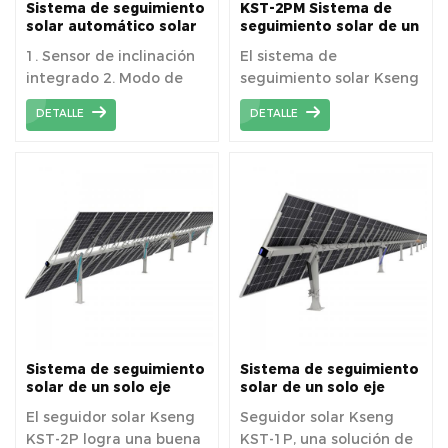
Sistema de seguimiento
KST-2PM Sistema de
solar automático solar
seguimiento solar de un
de seguimiento de eje
solo eje horizontal con
1. Sensor de inclinación
El sistema de
de un solo poste
doble retrato de
integrado 2. Modo de
seguimiento solar Kseng
accionamiento múltiple
protección contra el
puede aumentar la
DETALLE
DETALLE
viento inteligente 3.
generación de energía
Aumenta la generación
fotovoltaica entre un 15
de energía en un 15-35
% y un 30 % cada año.
% 4. Alimentación de CA
opcional o fuente de
alimentación propia
Sistema de seguimiento
Sistema de seguimiento
solar de un solo eje
solar de un solo eje
horizontal de doble
horizontal vertical KST-
El seguidor solar Kseng
Seguidor solar Kseng
retrato KST-2P
1P
KST-2P logra una buena
KST-1P, una solución de