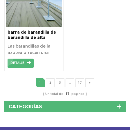
protegiendo el sistema
solar de la humedad y
mejorando su
rendimiento a largo
plazo.
barra de barandilla de
barandilla de alta
calidad
Las barandillas de la
azotea ofrecen una
barrera de seguridad
DETALLE
para evitar caídas
accidentales y mantener
el cumplimiento de los
1
2
3
...
17
estándares de
seguridad en las áreas
Un total de
17
paginas
de trabajo elevadas en
la azotea.
CATEGORÍAS