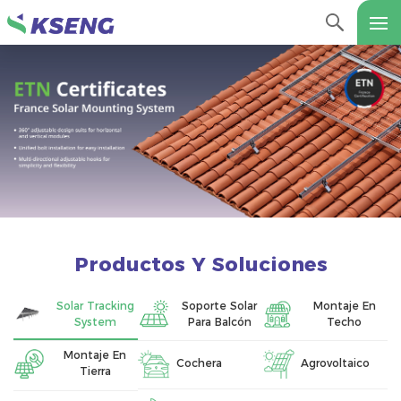
Productos Y Soluciones
Solar Tracking
Soporte Solar
Montaje En
System
Para Balcón
Techo
Montaje En
Cochera
Agrovoltaico
Tierra