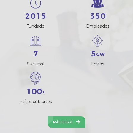
2
0
1
5
3
5
0
Fundado
Empleados
7
5
GW
Sucursal
Envíos
1
0
0
+
Países cubiertos
MÁS SOBRE