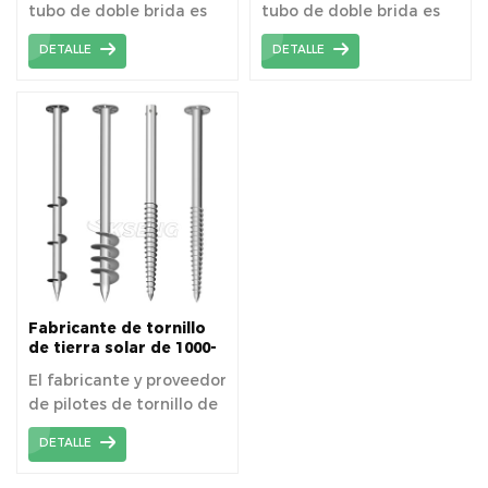
tubo de doble brida es
tubo de doble brida es
apuntar a un terreno
apuntar a terrenos
DETALLE
DETALLE
complejo y aumentar la
complejos.
altura de instalación del
soporte.
Fabricante de tornillo
de tierra solar de 1000-
3000 mm de longitud
El fabricante y proveedor
de pilotes de tornillo de
tierra solar de 1000-
DETALLE
3000 mm