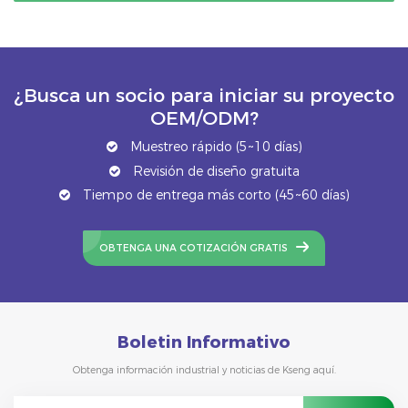
para techos de metal
integrados. Fabricada en
son una opción confiable
acero al carbono
para instalaciones
duradero, esta cochera
solares residenciales,
ofrece una resistencia y
industriales y
¿Busca un socio para iniciar su proyecto
durabilidad
comerciales, y
excepcionales, lo que la
OEM/ODM?
contribuyen a soluciones
hace ideal para uso
Muestreo rápido (5~10 días)
energéticas eficientes y
prolongado en
sustentables.
Revisión de diseño gratuita
exteriores en diversos
climas.
Tiempo de entrega más corto (45~60 días)
OBTENGA UNA COTIZACIÓN GRATIS
Boletin Informativo
Obtenga información industrial y noticias de Kseng aquí.