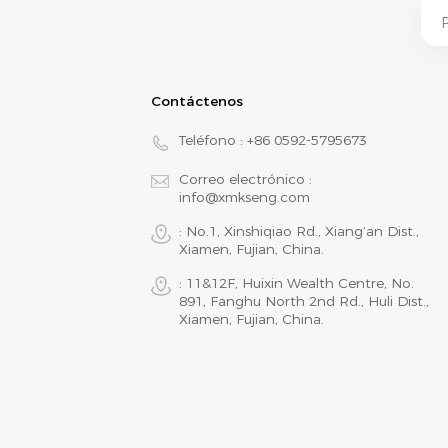
Contáctenos
Teléfono :
+86 0592-5795673
Correo electrónico :
info@xmkseng.com
: No.1, Xinshiqiao Rd., Xiang‘an Dist.,
Xiamen, Fujian, China.
: 11&12F, Huixin Wealth Centre, No.
891, Fanghu North 2nd Rd., Huli Dist.,
Xiamen, Fujian, China.