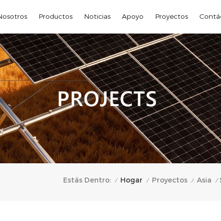
Nosotros
Productos
Noticias
Apoyo
Proyectos
Contá
Hogar
Estás Dentro:
Proyectos
Asia
/
/
/
/