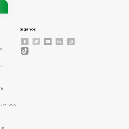
Síganos
s
De
ra
 Un Solo
lar