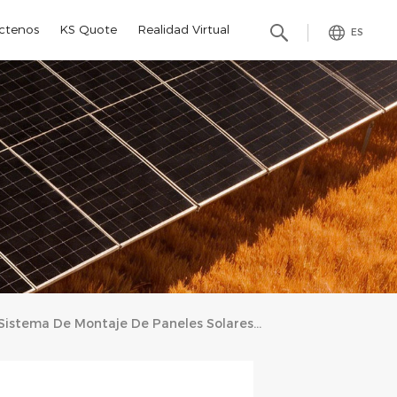
ctenos
KS Quote
Realidad Virtual
ES
Sistema De Montaje De Paneles Solares De 35 KW Instalado En El Tejado En Malasia: Impulsando La Eficiencia Energética Y La Sostenibilidad.