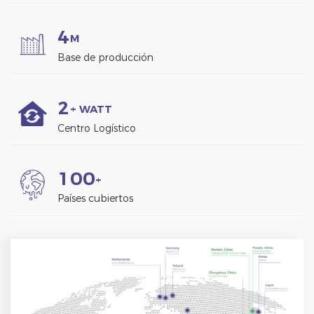
4
M
Base de producción
2
+ WATT
Centro Logístico
1
0
0
+
Países cubiertos