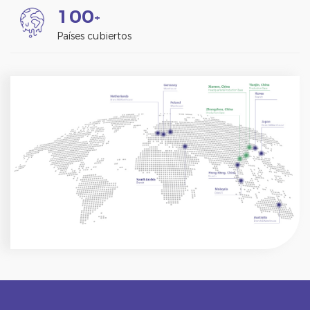
1
0
0
+
Países cubiertos