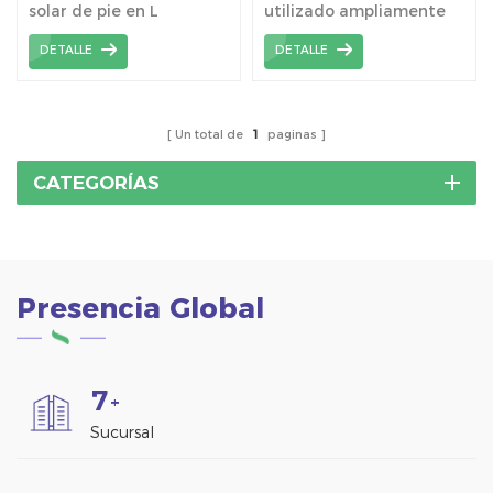
solar de pie en L
utilizado ampliamente
proporciona un sistema
en techos de láminas de
DETALLE
DETALLE
de montaje solar de bajo
metal corrugado
costo .
universales.
Un total de
1
paginas
CATEGORÍAS
Presencia Global
7
+
Sucursal