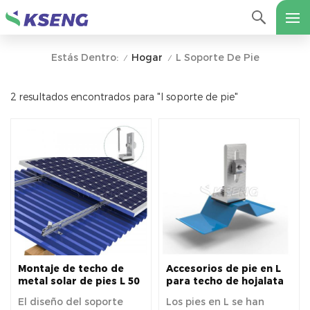
Hogar
L Soporte De Pie
Estás Dentro:
/
/
2 resultados encontrados para "l soporte de pie"
Montaje de techo de
Accesorios de pie en L
metal solar de pies L 50
para techo de hojalata
* 80 mm Accesorio solar
para montaje en techo
El diseño del soporte
Los pies en L se han
de pie L
solar