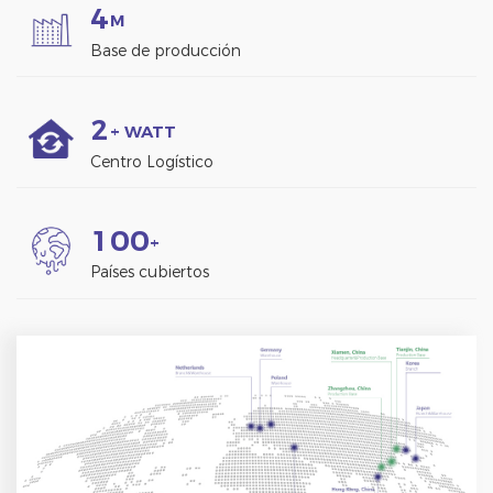
4
M
Base de producción
2
+ WATT
Centro Logístico
1
0
0
+
Países cubiertos