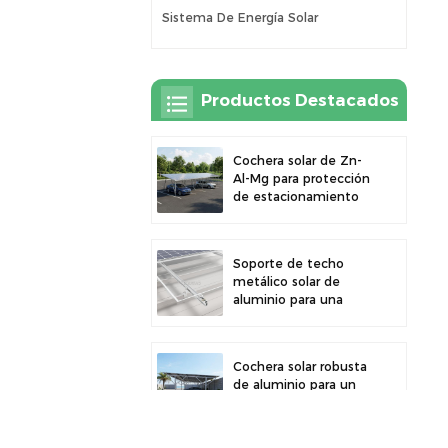
Sistema De Energía Solar
Productos Destacados
Cochera solar de Zn-
Al-Mg para protección
de estacionamiento
exterior y generación
de energía solar
Soporte de techo
metálico solar de
aluminio para una
gran durabilidad e
instalación segura de
paneles
Cochera solar robusta
de aluminio para un
aprovechamiento
eficiente de la energía
solar y protección del