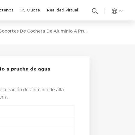
ctenos
KS Quote
Realidad Virtual
ES
Soportes De Cochera De Aluminio A Prueba De Agua Estructuras De Cochera Solar
io a prueba de agua
e aleación de aluminio de alta
erra