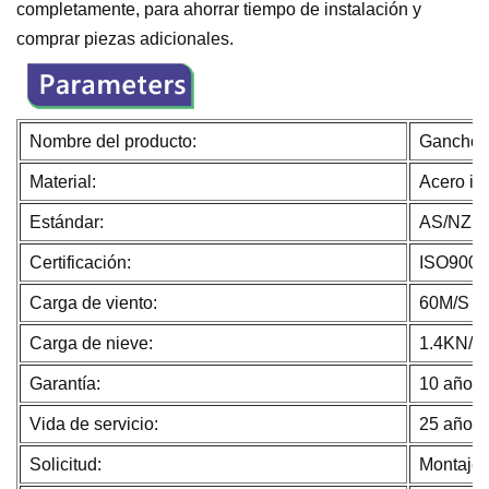
completamente, para ahorrar tiempo de instalación y
comprar piezas adicionales.
Nombre del producto:
Gancho d
Material:
Acero in
Estándar:
AS/NZS 
Certificación:
ISO9001
Carga de viento:
60M/S
Carga de nieve:
1.4KN/M
Garantía:
10 años
Vida de servicio:
25 años
Solicitud:
Montaje 