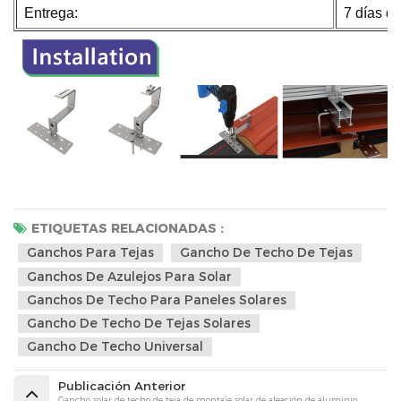
Entrega:
7 días d
ETIQUETAS RELACIONADAS :
Ganchos Para Tejas
Gancho De Techo De Tejas
Ganchos De Azulejos Para Solar
Ganchos De Techo Para Paneles Solares
Gancho De Techo De Tejas Solares
Gancho De Techo Universal
Publicación Anterior
Gancho solar de techo de teja de montaje solar de aleación de aluminio