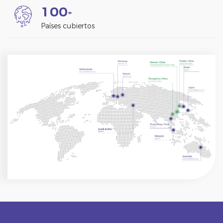
1
0
0
+
Países cubiertos