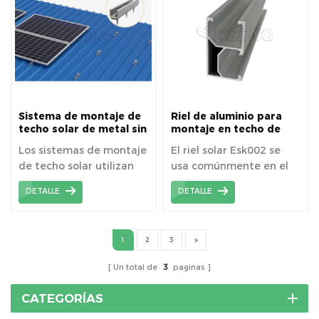
Sistema de montaje de
Riel de aluminio para
techo solar de metal sin
montaje en techo de
riel
panel solar ESK002
Los sistemas de montaje
El riel solar Esk002 se
de techo solar utilizan
usa comúnmente en el
mini riel de techo
sistema de montaje
DETALLE
DETALLE
diseñado para techo de
solar de techo de tejas.
metal trapezoidal ,
puede ahorrar mucho
1
2
3
costo.
Un total de
3
paginas
CATEGORÍAS