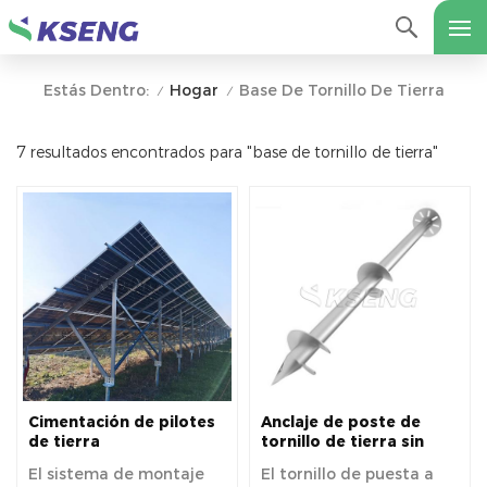
Hogar
Base De Tornillo De Tierra
Estás Dentro:
/
/
7 resultados encontrados para "base de tornillo de tierra"
Cimentación de pilotes
Anclaje de poste de
de tierra
tornillo de tierra sin
personalizables con
excavación galvanizado,
El sistema de montaje
El tornillo de puesta a
soporte de tierra solar
pilotes de tornillo de