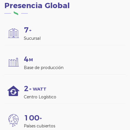
Presencia Global
7
+
Sucursal
4
M
Base de producción
2
+ WATT
Centro Logístico
1
0
0
+
Países cubiertos