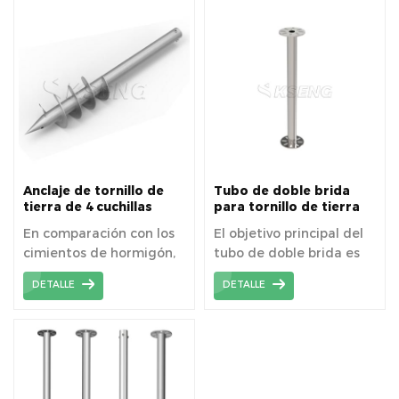
escala, ofreciendo una
respetuoso con el medio
puede usar nuevamente
forma sostenible y
ambiente .
después de que el
eficiente de aprovechar
edificio haya sido
la energía solar.
desmantelado.
Anclaje de tornillo de
Tubo de doble brida
tierra de 4 cuchillas
para tornillo de tierra
galvanizado en caliente
En comparación con los
El objetivo principal del
ajustable con brida
cimientos de hormigón,
tubo de doble brida es
cuando se utilizan
apuntar a un terreno
DETALLE
DETALLE
tornillos de tierra se
complejo y aumentar la
evita un sellado
altura de instalación del
superficial innecesario
soporte.
del suelo.