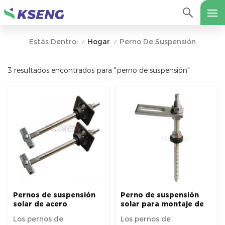
Hogar
Perno De Suspensión
Estás Dentro:
/
/
3 resultados encontrados para "perno de suspensión"
Pernos de suspensión
Perno de suspensión
solar de acero
solar para montaje de
inoxidable para montaje
paneles solares
Los pernos de
Los pernos de
solar