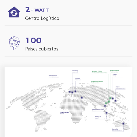
2
+ WATT
Centro Logístico
1
0
0
+
Países cubiertos