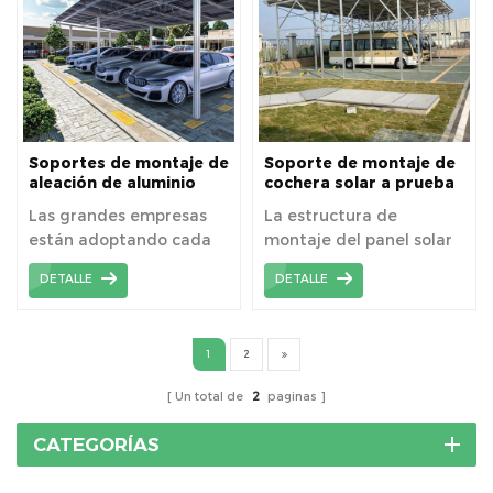
Soportes de montaje de
Soporte de montaje de
aleación de aluminio
cochera solar a prueba
sistema de montaje de
de agua para áreas de
Las grandes empresas
La estructura de
cochera solar
estacionamiento
están adoptando cada
montaje del panel solar
impermeable
comercial
vez más las ideas de
impermeable para
DETALLE
DETALLE
crear cocheras masivas
cochera de Kseng
como estacionamientos
protege su automóvil del
corporativos.
intenso calor del sol.
1
2
Un total de
2
paginas
CATEGORÍAS