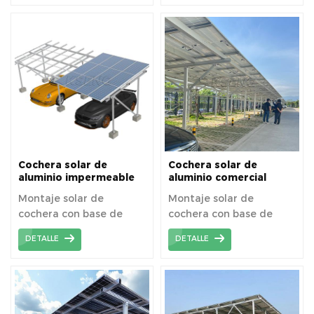
tratamiento de zinc en
hormigón o tornillos de
componentes están
caliente, que tiene alta
tierra
preensamblados en
resistencia y buena
fábrica antes del envío,
resistencia a la
lo que garantiza que el
corrosión, adaptándose
soporte se pueda
al uso del duro clima
instalar con una
exterior.
instalación rápida y
ahorre costos de mano
de obra.
Cochera solar de
Cochera solar de
aluminio impermeable
aluminio comercial
con base de hormigón
Fabricantes
Montaje solar de
Montaje solar de
cochera con base de
cochera con base de
aleación de aluminio de
aleación de aluminio de
DETALLE
DETALLE
alta resistencia,
alta resistencia,
hormigón o tornillos de
hormigón o tornillos de
tierra
tierra