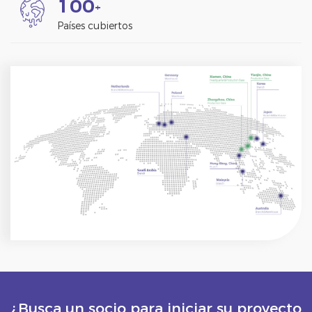
1
0
0
+
Países cubiertos
¿Busca un socio para iniciar su proyecto