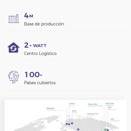
4
M
Base de producción
2
+ WATT
Centro Logístico
1
0
0
+
Países cubiertos