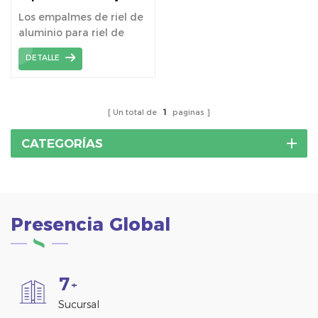
solar
Los empalmes de riel de
aluminio para riel de
montaje solar,
DETALLE
dispositivo para
conectar piezas de riel
de montaje solar.
Un total de
1
paginas
CATEGORÍAS
Presencia Global
7
+
Sucursal