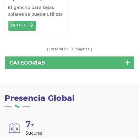
sistema de soporte de
El gancho para tejas
montaje solar
solares se puede utilizar
para la instalación del
DETALLE
sistema de montaje
solar en techos de tejas
planos residenciales
inclinados o techos de
Un total de
1
paginas
tejas curvas (teja
española, S).
CATEGORÍAS
Presencia Global
7
+
Sucursal