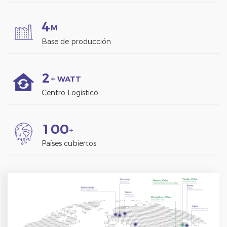
4
M
Base de producción
2
+ WATT
Centro Logístico
1
0
0
+
Países cubiertos