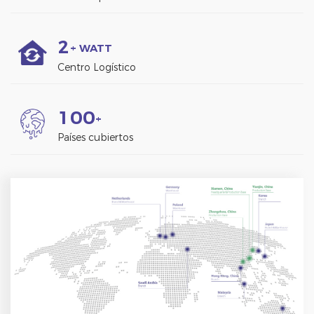
2
+ WATT
Centro Logístico
1
0
0
+
Países cubiertos