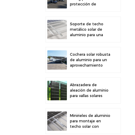
protección de
estacionamiento
exterior y generación
de energía solar
Soporte de techo
metálico solar de
aluminio para una
gran durabilidad e
instalación segura de
paneles
Cochera solar robusta
de aluminio para un
aprovechamiento
eficiente de la
energía solar y
protección del
Abrazadera de
vehículo.
aleación de aluminio
para vallas solares
fotovoltaicas.
Abrazadera para
paneles solares para
Minirieles de aluminio
montaje en vallas.
para montaje en
techo solar con
diseño de precisión