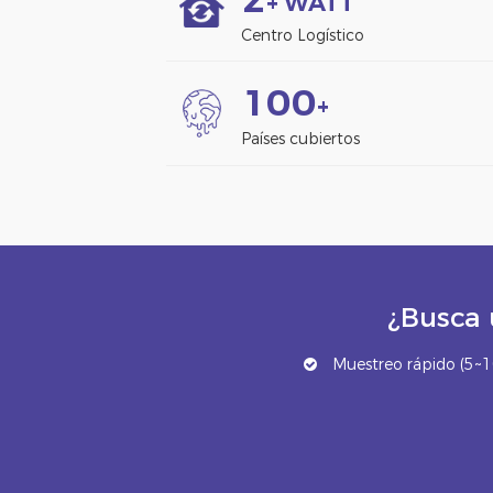
+ WATT
Centro Logístico
1
0
0
+
Países cubiertos
¿Busca 
Muestreo rápido (5~10