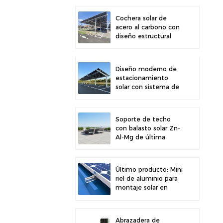
para una mayor
estabilidad
Cochera solar de
acero al carbono con
diseño estructural
eficiente para una
mayor eficiencia solar
Diseño moderno de
estacionamiento
solar con sistema de
montaje solar para
cochera de acero al
carbono de alta
Soporte de techo
resistencia
con balasto solar Zn-
Al-Mg de última
generación y fácil
instalación
Último producto: Mini
riel de aluminio para
montaje solar en
techos metálicos.
Abrazadera de