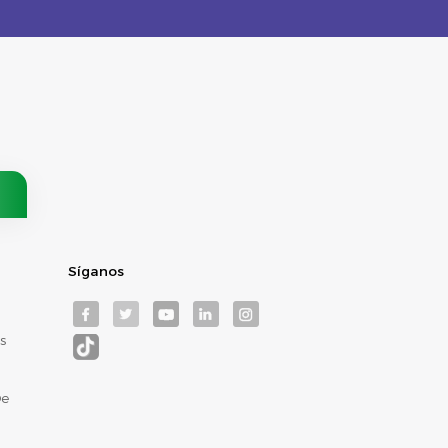
Síganos
s
De