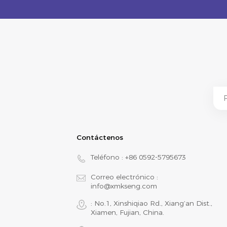
Contáctenos
Teléfono :
+86 0592-5795673
Correo electrónico :
info@xmkseng.com
: No.1, Xinshiqiao Rd., Xiang‘an Dist.,
Xiamen, Fujian, China.