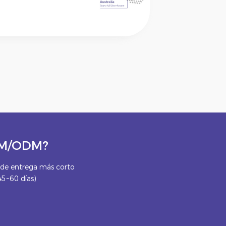
OEM/ODM?
e entrega más corto
45~60 días)