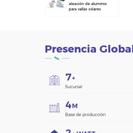
aleación de aluminio
para vallas solares
fotovoltaicas.
Abrazadera para
paneles solares para
montaje en vallas.
Presencia Globa
7
+
Sucursal
4
M
Base de producción
2