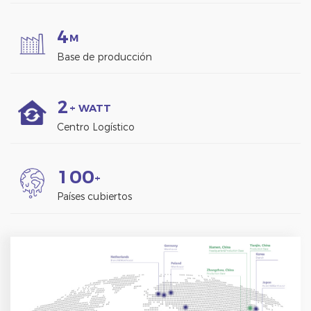
4
M
Base de producción
2
+ WATT
Centro Logístico
1
0
0
+
Países cubiertos