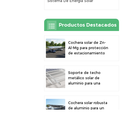
Sistema De Energía Solar
Productos Destacados
Cochera solar de Zn-
Al-Mg para protección
de estacionamiento
exterior y generación
de energía solar
Soporte de techo
metálico solar de
aluminio para una
gran durabilidad e
instalación segura de
paneles
Cochera solar robusta
de aluminio para un
aprovechamiento
eficiente de la energía
solar y protección del
vehículo.