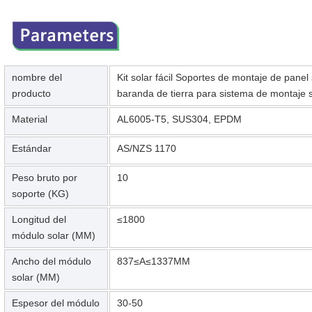
nombre del
Kit solar fácil Soportes de montaje de panel
producto
baranda de tierra para sistema de montaje s
Material
AL6005-T5, SUS304, EPDM
Estándar
AS/NZS 1170
Peso bruto por
10
soporte (KG)
Longitud del
≤1800
módulo solar (MM)
Ancho del módulo
837≤A≤1337MM
solar (MM)
Espesor del módulo
30-50