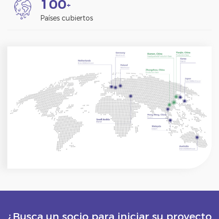
1
0
0
+
Países cubiertos
¿Busca un socio para iniciar su proyecto