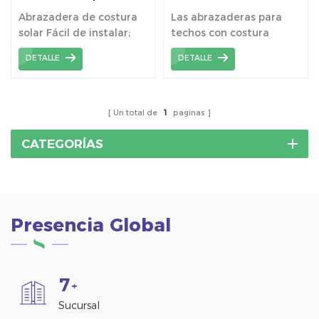
Componente del
alzada para estanterías
Abrazadera de costura
Las abrazaderas para
soporte de montaje del
solares
solar Fácil de instalar;
techos con costura
panel solar
Ligero y duradero; Se
alzada se han utilizado
DETALLE
DETALLE
adapta a una amplia
ampliamente en techos
gama de techos con
de láminas de metal
junta alzada.
corrugado universales.
Un total de
1
paginas
CATEGORÍAS
Presencia Global
7
+
Sucursal