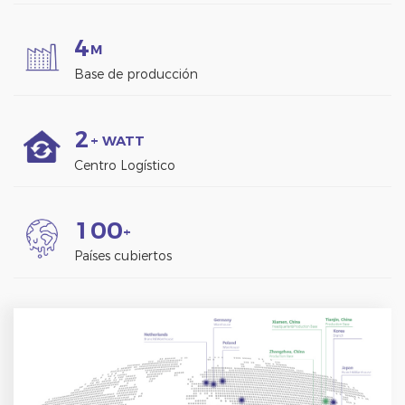
4
M
Base de producción
2
+ WATT
Centro Logístico
1
0
0
+
Países cubiertos