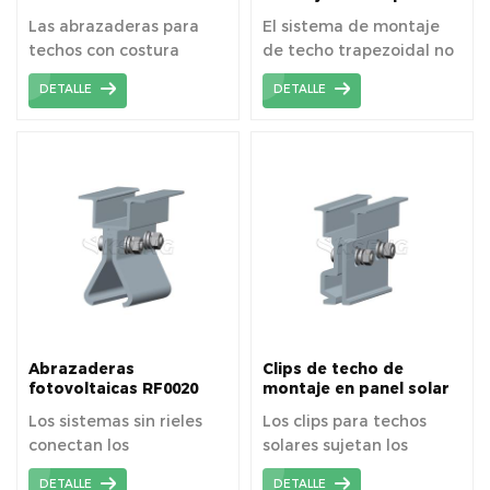
alzada para estanterías
montaje solar de techo
Las abrazaderas para
El sistema de montaje
solares
de metal trapezoidal
techos con costura
de techo trapezoidal no
alzada se han utilizado
tiene rieles, por lo que
DETALLE
DETALLE
ampliamente en techos
puede ahorrar costos y
de láminas de metal
es fácil de instalar.
corrugado universales.
Abrazaderas
Clips de techo de
fotovoltaicas RF0020
montaje en panel solar
para montaje de techo
RF0028 o abrazaderas
Los sistemas sin rieles
Los clips para techos
solar sin rieles
de techo fotovoltaico
conectan los
solares sujetan los
componentes
paneles solares
DETALLE
DETALLE