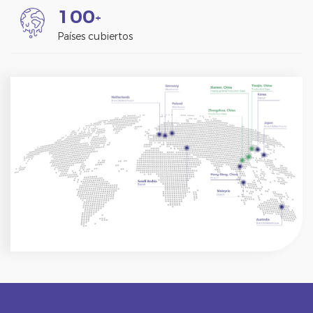
1
0
0
+
Países cubiertos