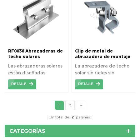
RF0036 Abrazaderas de
Clip de metal de
techo solares
abrazadera de montaje
especiales para
de panel solar RF0041
Las abrazaderas solares
La abrazadera de techo
sistemas de montaje en
para techo de hojalata
están diseñadas
solar sin rieles sin
techo
específicamente para
penetrar en la superficie
DETALLE
DETALLE
asegurar módulos
del techo.
fotovoltaicos
enmarcados a sistemas
1
2
de techo de metal con
costura vertical sin
Un total de
2
paginas
penetrar la superficie del
techo.
CATEGORÍAS