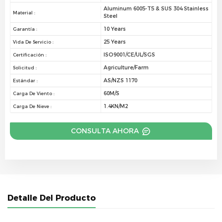
Aluminum 6005-T5 & SUS 304 Stainless
Material :
Steel
10 Years
Garantía :
25 Years
Vida De Servicio :
ISO9001/CE/UL/SGS
Certificación :
Agriculture/Farm
Solicitud :
AS/NZS 1170
Estándar :
60M/S
Carga De Viento :
1.4KN/M2
Carga De Nieve :
CONSULTA AHORA
Detalle Del Producto