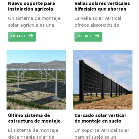
Nuevo soporte para
Vallas solares verticales
instalación agrícola
bifaciales que ahorran
fotovoltaica para
espacio para uso a
Un sistema de montaje
La valla solar vertical
parques solares
largo plazo
solar agrícola es una
ofrece absorción de
estructura que fija
energía por ambos lados,
DETALLE
DETALLE
firmemente los paneles
maximizando la
solares en una granja.
generación de energía,
Ayuda a captar la luz
especialmente durante
solar de forma eficiente
la mañana y la tarde. Es
para generar
una solución que
electricidad que
optimiza el espacio y
alimenta las operaciones
combina funcionalidad y
de la granja.
estética, ideal tanto
para uso residencial
como comercial.
Último sistema de
Cercado solar vertical
estructura de montaje
de montaje en suelo
de granja solar de
para granja
El sistema de montaje
Un soporte vertical solar
montaje en tierra de
de la granja solar de
para el suelo es un
acero de carbono