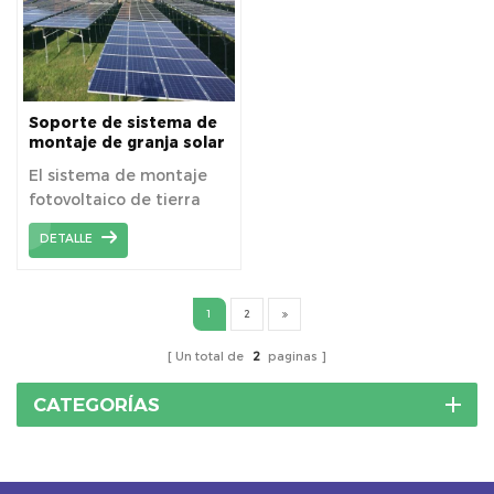
Soporte de sistema de
montaje de granja solar
en agricultura
El sistema de montaje
fotovoltaico de tierra
agrícola Kseng se aplica
DETALLE
ampliamente en tierras
agrícolas con cimientos
de tornillo de tierra.
1
2
Un total de
2
paginas
CATEGORÍAS