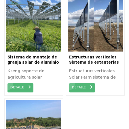
características que lo
hacen ideal para
proyectos de energía
solar.
Sistema de montaje de
Estructuras verticales
granja solar de aluminio
Sistema de estanterías
de 1MW
para granjas solares
Kseng soporte de
Estructuras verticales
Montaje en suelo de
agricultura solar
Solar Farm sistema de
paneles solares Sistema
de montaje de granjas
diseñado
estanterías panel solar
DETALLE
DETALLE
solares en suelo
independientemente,
montaje en tierra
estable.