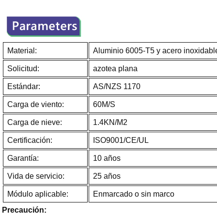
Material:
Aluminio 6005-T5 y acero inoxidab
Solicitud:
azotea plana
Estándar:
AS/NZS 1170
Carga de viento:
60M/S
Carga de nieve:
1.4KN/M2
Certificación:
ISO9001/CE/UL
Garantía:
10 años
Vida de servicio:
25 años
Módulo aplicable:
Enmarcado o sin marco
Precaución: