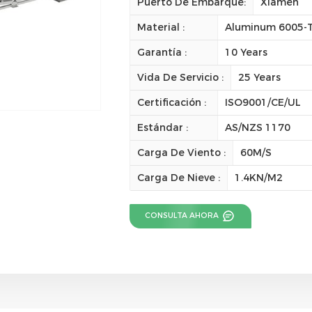
Puerto De Embarque:
Xiamen
Material :
Aluminum 6005-T5
Garantía :
10 Years
Vida De Servicio :
25 Years
Certificación :
ISO9001/CE/UL
Estándar :
AS/NZS 1170
Carga De Viento :
60M/S
Carga De Nieve :
1.4KN/M2
CONSULTA AHORA