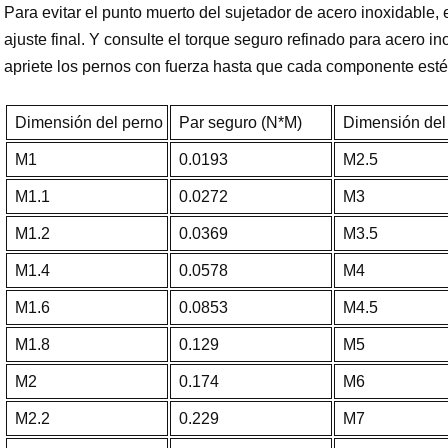
Para evitar el punto muerto del sujetador de acero inoxidable, 
ajuste final. Y consulte el torque seguro refinado para acero i
apriete los pernos con fuerza hasta que cada componente esté
Dimensión del perno
Par seguro (N*M)
Dimensión del
M1
0.0193
M2.5
M1.1
0.0272
M3
M1.2
0.0369
M3.5
M1.4
0.0578
M4
M1.6
0.0853
M4.5
M1.8
0.129
M5
M2
0.174
M6
M2.2
0.229
M7