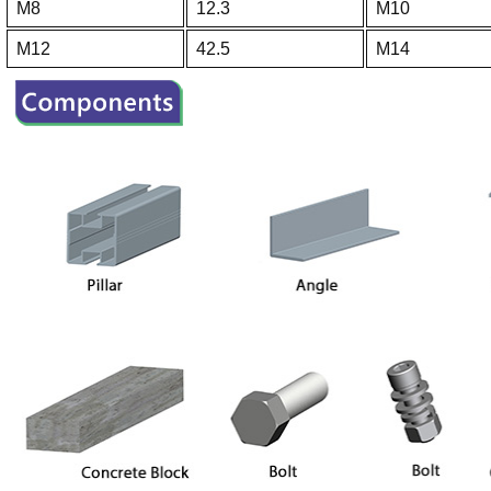
M8
12.3
M10
M12
42.5
M14