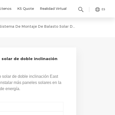
ctenos
KS Quote
Realidad Virtual
ES
Sistema De Montaje De Balasto Solar De Doble Inclinación East West Para Techo Plano
solar de doble inclinación
 solar de doble inclinación East
nstalar más paneles solares en la
de energía.