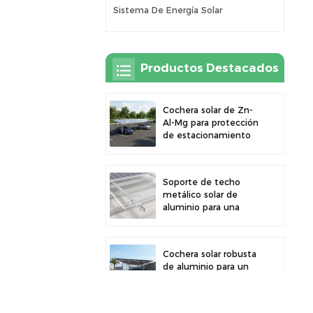
Sistema De Energía Solar
Productos Destacados
Cochera solar de Zn-
Al-Mg para protección
de estacionamiento
exterior y generación
de energía solar
Soporte de techo
metálico solar de
aluminio para una
gran durabilidad e
instalación segura de
paneles
Cochera solar robusta
de aluminio para un
aprovechamiento
eficiente de la energía
solar y protección del