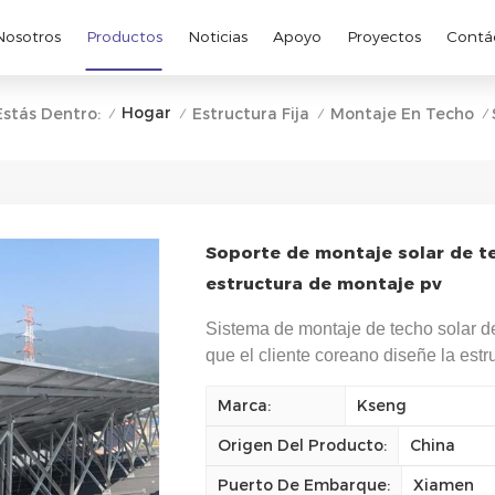
Nosotros
Productos
Noticias
Apoyo
Proyectos
Contá
Hogar
Estás Dentro:
Estructura Fija
Montaje En Techo
/
/
/
/
Soporte de montaje solar de t
estructura de montaje pv
Sistema de montaje de techo solar de
que el cliente coreano diseñe la estru
Marca:
Kseng
Origen Del Producto:
China
Puerto De Embarque:
Xiamen