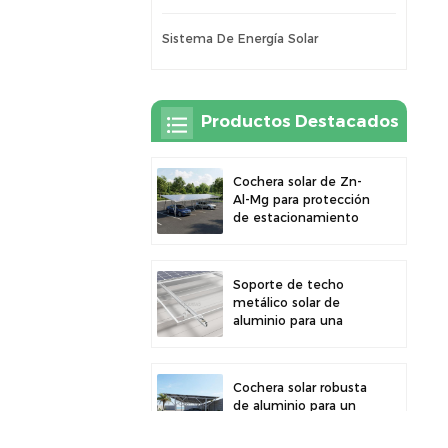
Sistema De Energía Solar
Productos Destacados
Cochera solar de Zn-
Al-Mg para protección
de estacionamiento
exterior y generación
de energía solar
Soporte de techo
metálico solar de
aluminio para una
gran durabilidad e
instalación segura de
paneles
Cochera solar robusta
de aluminio para un
aprovechamiento
eficiente de la energía