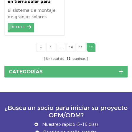
en tierra solar para
agricultura
El sistema de montaje
de granjas solares
promueve el crecimiento
DETALLE
de cultivos y el uso de
recursos de energía
solar.
1
...
10
11
12
Un total de
12
paginas
CATEGORÍAS
¿Busca un socio para iniciar su proyecto
OEM/ODM?
Muestreo rápido (5~10 días)