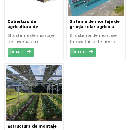
Cobertizo de
Sistema de montaje de
agricultura de
granja solar agrícola
invernadero con
El sistema de montaje
El sistema de montaje
soporte de montaje
de invernaderos
fotovoltaico de tierra
solar
agrícolas se aplica
agrícola se aplica
DETALLE
DETALLE
principalmente a la
ampliamente en tierras
instalación de granjas
agrícolas con cimientos
solares fotovoltaicas
de tornillo de tierra.
agrícolas, logrando el
uso dual de las tierras.
Estructura de montaje