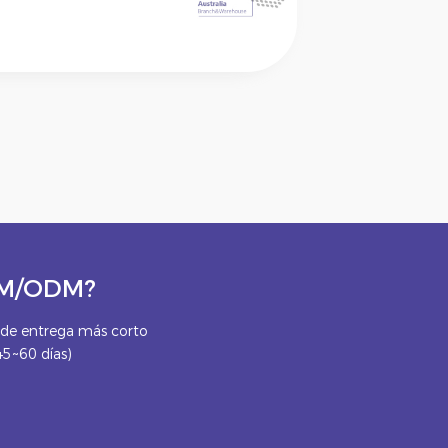
OEM/ODM?
e entrega más corto
45~60 días)