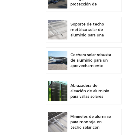
protección de
estacionamiento
exterior y generación
de energía solar
Soporte de techo
metálico solar de
aluminio para una
gran durabilidad e
instalación segura de
paneles
Cochera solar robusta
de aluminio para un
aprovechamiento
eficiente de la
energía solar y
protección del
Abrazadera de
vehículo.
aleación de aluminio
para vallas solares
fotovoltaicas.
Abrazadera para
paneles solares para
Minirieles de aluminio
montaje en vallas.
para montaje en
techo solar con
diseño de precisión