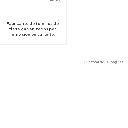
Fabricante de tornillos de
tierra galvanizados por
inmersión en caliente,
Fábrica de pilas de tornillos
de tierra en China
Un total de
1
paginas