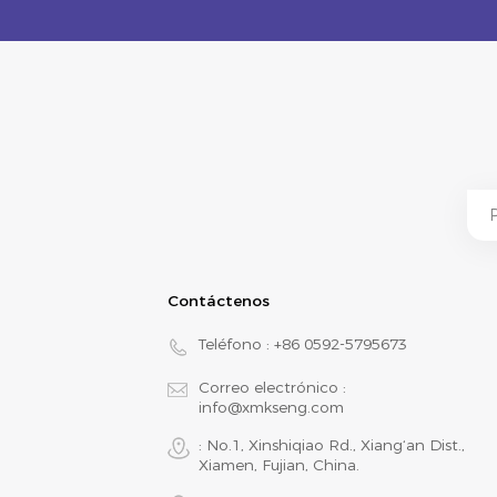
Contáctenos
Teléfono :
+86 0592-5795673
Correo electrónico :
info@xmkseng.com
: No.1, Xinshiqiao Rd., Xiang‘an Dist.,
Xiamen, Fujian, China.