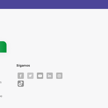
Síganos
s
De