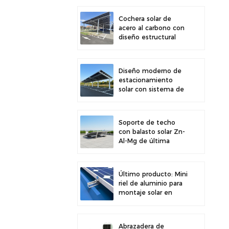
para una mayor
estabilidad
Cochera solar de
acero al carbono con
diseño estructural
eficiente para una
mayor eficiencia solar
Diseño moderno de
estacionamiento
solar con sistema de
montaje solar para
cochera de acero al
carbono de alta
Soporte de techo
resistencia
con balasto solar Zn-
Al-Mg de última
generación y fácil
instalación
Último producto: Mini
riel de aluminio para
montaje solar en
techos metálicos.
Abrazadera de