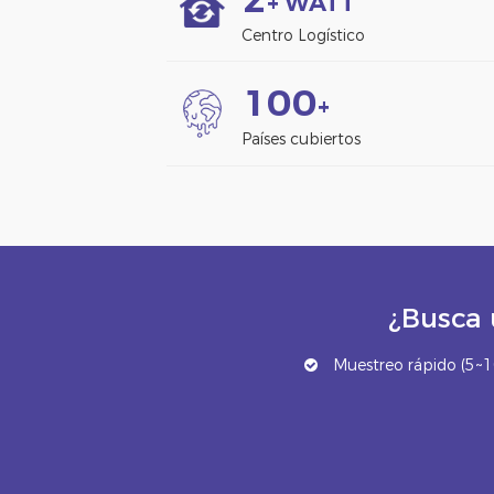
+ WATT
Centro Logístico
1
0
0
+
Países cubiertos
¿Busca 
Muestreo rápido (5~10