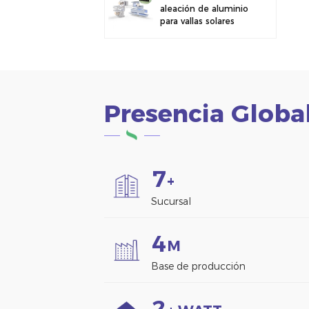
aleación de aluminio
para vallas solares
fotovoltaicas.
Abrazadera para
paneles solares para
montaje en vallas.
Presencia Globa
7
+
Sucursal
4
M
Base de producción
2