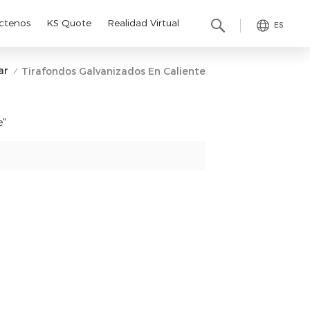
ctenos
KS Quote
Realidad Virtual
ES
ar
Tirafondos Galvanizados En Caliente
/
e"