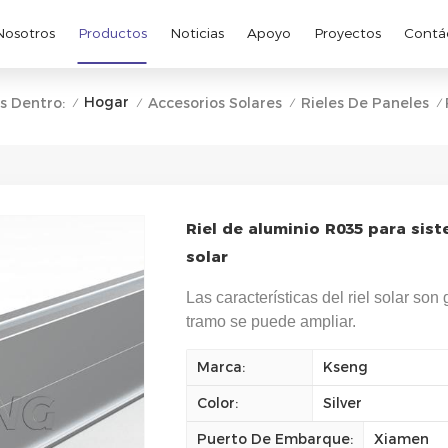
Nosotros
Productos
Noticias
Apoyo
Proyectos
Contá
Hogar
s Dentro:
Accesorios Solares
Rieles De Paneles
/
/
/
/
Riel de aluminio R035 para sis
solar
Las características del riel solar son 
tramo se puede ampliar.
Marca:
Kseng
Color:
Silver
Puerto De Embarque:
Xiamen