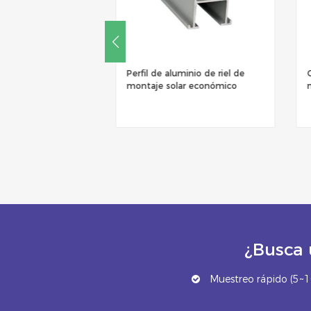
minio de riel de
Carril de guía impermeable de
ar económico
montaje solar W
¿Busca 
Muestreo rápido (5~10