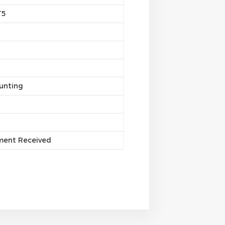
T5
unting
yment Received