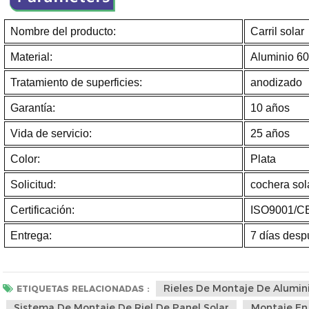
Nombre del producto:
Carril solar
Material:
Aluminio 6
Tratamiento de superficies:
anodizado
Garantía:
10 años
Vida de servicio:
25 años
Color:
Plata
Solicitud:
cochera sol
Certificación:
ISO9001/C
Entrega:
7 días desp
Rieles De Montaje De Alumin
ETIQUETAS RELACIONADAS :
Sistema De Montaje De Riel De Panel Solar
Montaje En 