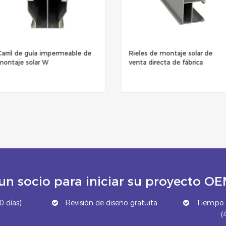
Rieles de montaje solar de
Perfiles de montaje solar Carril
venta directa de fábrica
fotovoltaico de aleación de
aluminio
un socio para iniciar su proyecto 
 días)
Revisión de diseño gratuita
Tiempo d
(