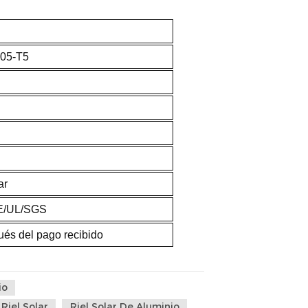
005-T5
ar
E/UL/SGS
ués del pago recibido
io
Riel Solar
Riel Solar De Aluminio