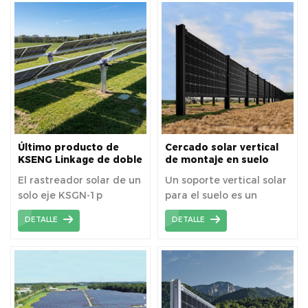
pesca como al sector de
especialmente durante
instalaciones solares a
la generación de energía
la mañana y la tarde. Es
gran escala.
fotovoltaica.
una solución que
optimiza el espacio y
combina funcionalidad y
estética, ideal tanto
para uso residencial
como comercial.
Último producto de
Cercado solar vertical
KSENG Linkage de doble
de montaje en suelo
fila Solar Tracker
para granja
El rastreador solar de un
Un soporte vertical solar
solo eje KSGN-1p
para el suelo es un
implementa la
sistema de montaje
DETALLE
DETALLE
arquitectura de
diseñado para sujetar de
actuación distribuida, lo
forma segura los paneles
que permite que cada
solares en orientación
fila se controle
vertical en el suelo. Este
independientemente
tipo de solución de
por su propio motor con
montaje es