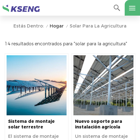
Hogar
Solar Para La Agricultura
Estás Dentro:
/
/
14 resultados encontrados para "solar para la agricultura"
Sistema de montaje
Nuevo soporte para
solar terrestre
instalación agrícola
complementario
fotovoltaica para
El sistema de montaje
Un sistema de montaje
fotovoltaico para pesca
parques solares