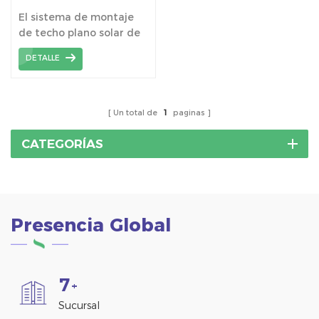
de fácil instalación
El sistema de montaje
de techo plano solar de
doble inclinación East
DETALLE
West es un diseño
exclusivo, puede instalar
más paneles solares en
la misma área y una
Un total de
1
paginas
mayor producción de
energía.
CATEGORÍAS
Presencia Global
7
+
Sucursal