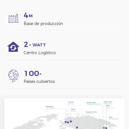
4
M
Base de producción
2
+ WATT
Centro Logístico
1
0
0
+
Países cubiertos