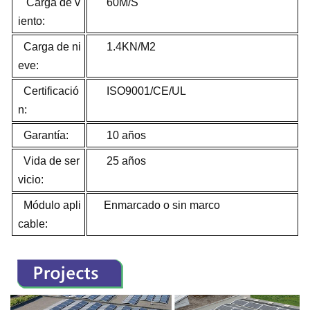
Carga de v
60M/S
iento:
Carga de ni
1.4KN/M2
eve:
Certificació
ISO9001/CE/UL
n:
Garantía:
10 años
Vida de ser
25 años
vicio:
Módulo apli
Enmarcado o sin marco
cable: