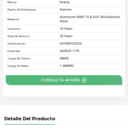
Kseng
Marca:
Xiamen
Puerto De Embarque:
Aluminum 6005-T5 & SUS 304 Stainless
Material :
Steel
10 Years
Garantía :
25 Years
Vida De Servicio :
ISO9001/CE/UL
Certificación :
AS/NZS 1170
Estándar :
60M/S
Carga De Viento :
1.4KN/M2
Carga De Nieve :
CONSULTA AHORA
Detalle Del Producto