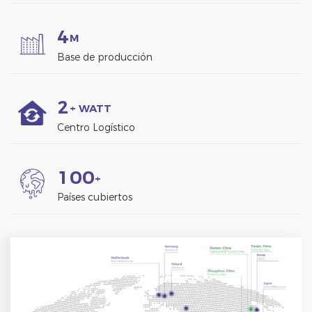
Pero además del
aspecto económico, los
4
M
módulos de balcón solar
Base de producción
presentan otras ventajas
importantes.
2
+ WATT
Centro Logístico
1
0
0
+
Países cubiertos