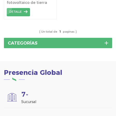
fotovoltaico de tierra
agrícola Kseng se aplica
DETALLE
ampliamente en tierras
agrícolas con cimientos
de tornillo de tierra.
Un total de
1
paginas
CATEGORÍAS
Presencia Global
7
+
Sucursal