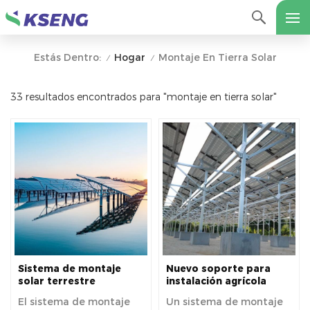
Hogar
Montaje En Tierra Solar
Estás Dentro:
/
/
33 resultados encontrados para "montaje en tierra solar"
Sistema de montaje
Nuevo soporte para
solar terrestre
instalación agrícola
complementario
fotovoltaica para
El sistema de montaje
Un sistema de montaje
fotovoltaico para pesca
parques solares