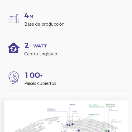
4
M
Base de producción
2
+ WATT
Centro Logístico
1
0
0
+
Países cubiertos