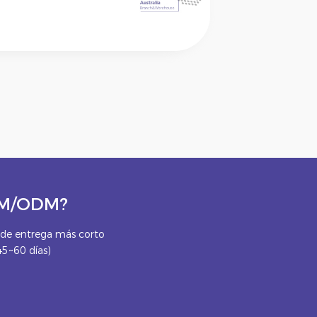
OEM/ODM?
e entrega más corto
45~60 días)