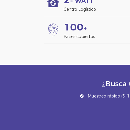
+ WATT
Centro Logístico
1
0
0
+
Países cubiertos
¿Busca 
Muestreo rápido (5~10