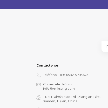
Contáctenos
Teléfono :
+86 0592-5795673
Correo electrónico :
info@xmkseng.com
: No.1, Xinshiqiao Rd., Xiang‘an Dist.,
Xiamen, Fujian, China.