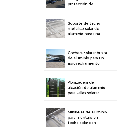
protección de
estacionamiento
exterior y generación
de energía solar
Soporte de techo
metálico solar de
aluminio para una
gran durabilidad e
instalación segura de
paneles
Cochera solar robusta
de aluminio para un
aprovechamiento
eficiente de la
energía solar y
protección del
Abrazadera de
vehículo.
aleación de aluminio
para vallas solares
fotovoltaicas.
Abrazadera para
paneles solares para
Minirieles de aluminio
montaje en vallas.
para montaje en
techo solar con
diseño de precisión