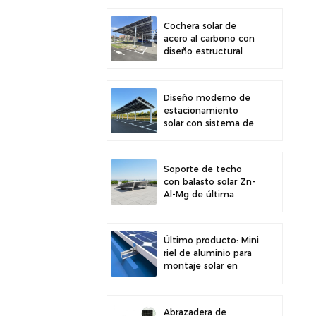
para una mayor
estabilidad
Cochera solar de
acero al carbono con
diseño estructural
eficiente para una
mayor eficiencia solar
Diseño moderno de
estacionamiento
solar con sistema de
montaje solar para
cochera de acero al
carbono de alta
Soporte de techo
resistencia
con balasto solar Zn-
Al-Mg de última
generación y fácil
instalación
Último producto: Mini
riel de aluminio para
montaje solar en
techos metálicos.
Abrazadera de