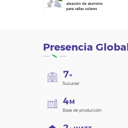
aleación de aluminio
para vallas solares
fotovoltaicas.
Abrazadera para
paneles solares para
montaje en vallas.
Presencia Globa
7
+
Sucursal
4
M
Base de producción
2