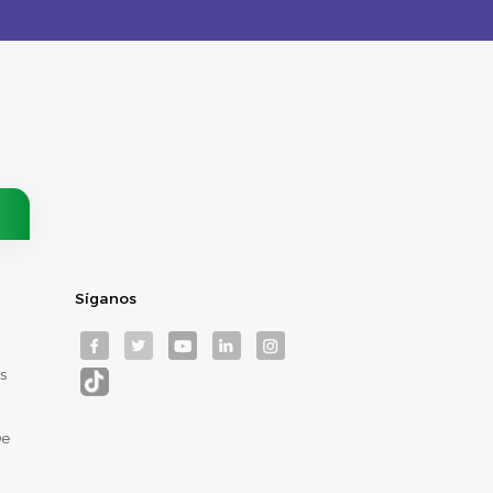
Síganos
s
De