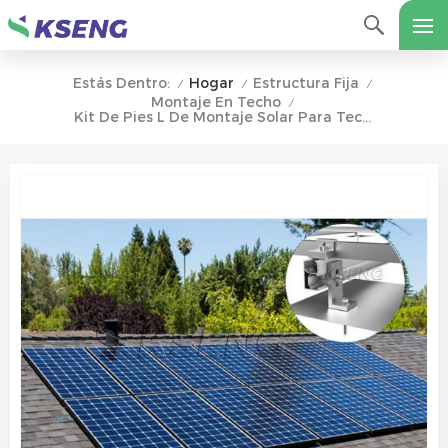
Hogar
Estructura Fija
Estás Dentro:
/
/
/
Montaje En Techo
/
Kit De Pies L De Montaje Solar Para Techo De Asfalto Con EPDM O Tapajuntas