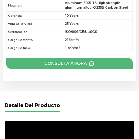
Aluminum 6005-T5 High strength
Material :
aluminum alloy, Q235B Carbon Steel
10 Years
Garantía :
25 Years
Vida De Servicio :
ISO9001/CE/UL/SGS
Certificación :
216km/h
Carga De Viento :
1.4Kn/m2
Carga De Nieve :
CONSULTA AHORA
Detalle Del Producto