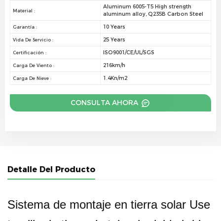
Aluminum 6005-T5 High strength
Material :
aluminum alloy, Q235B Carbon Steel
10 Years
Garantía :
25 Years
Vida De Servicio :
ISO9001/CE/UL/SGS
Certificación :
216km/h
Carga De Viento :
1.4Kn/m2
Carga De Nieve :
CONSULTA AHORA
Detalle Del Producto
Sistema de montaje en tierra solar Use