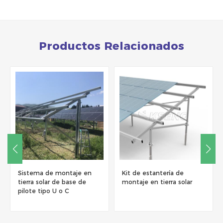
Productos Relacionados
je en
Kit de estantería de
Sistemas de montaje e
e de
montaje en tierra solar
tierra solar de aluminio
tipo W