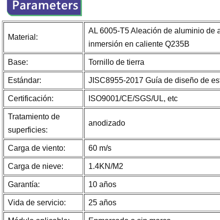
AL 6005-T5 Aleación de aluminio de a
Material:
inmersión en caliente Q235B
Base:
Tornillo de tierra
Estándar:
JISC8955-2017 Guía de diseño de estr
Certificación:
ISO9001/CE/SGS/UL, etc
Tratamiento de
anodizado
superficies:
Carga de viento:
60 m/s
Carga de nieve:
1.4KN/M2
Garantía:
10 años
Vida de servicio:
25 años