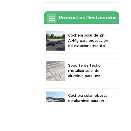
Productos Destacados
Cochera solar de Zn-
Al-Mg para protección
de estacionamiento
exterior y generación
de energía solar
Soporte de techo
metálico solar de
aluminio para una
gran durabilidad e
instalación segura de
paneles
Cochera solar robusta
de aluminio para un
aprovechamiento
eficiente de la energía
solar y protección del
vehículo.
Abrazadera de
aleación de aluminio