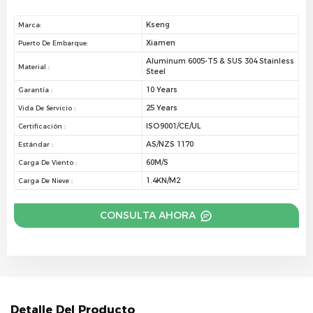
Kseng
Marca:
Xiamen
Puerto De Embarque:
Aluminum 6005-T5 & SUS 304 Stainless
Material :
Steel
10 Years
Garantía :
25 Years
Vida De Servicio :
ISO9001/CE/UL
Certificación :
AS/NZS 1170
Estándar :
60M/S
Carga De Viento :
1.4KN/M2
Carga De Nieve :
CONSULTA AHORA
Detalle Del Producto