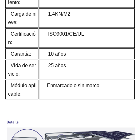
iento:
Carga de ni
1.4KN/M2
eve:
Certificació
ISO9001/CE/UL
n:
Garantía:
10 años
Vida de ser
25 años
vicio:
Módulo apli
Enmarcado o sin marco
cable: