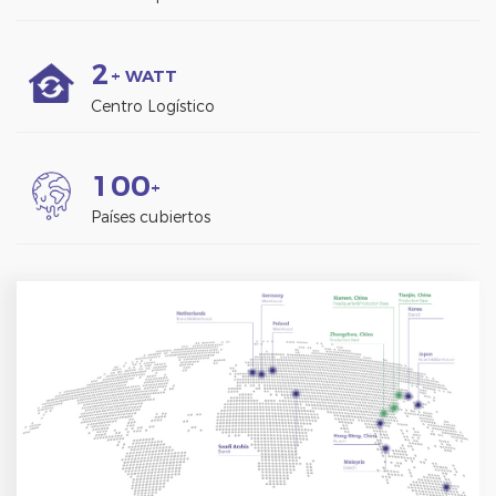
2
+ WATT
Centro Logístico
1
0
0
+
Países cubiertos