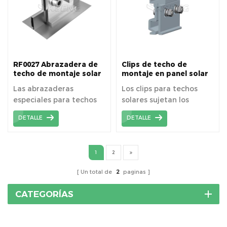
RF0027 Abrazadera de
Clips de techo de
techo de montaje solar
montaje en panel solar
para techo de metal
RF0028 o abrazaderas
Las abrazaderas
Los clips para techos
especial
de techo fotovoltaico
especiales para techos
solares sujetan los
solares sujetan los
paneles solares
DETALLE
DETALLE
paneles solares
directamente a los
directamente a los
techos de metal con
techos de metal con
junta alzada sin taladrar.
1
2
junta alzada sin taladrar.
Un total de
2
paginas
CATEGORÍAS