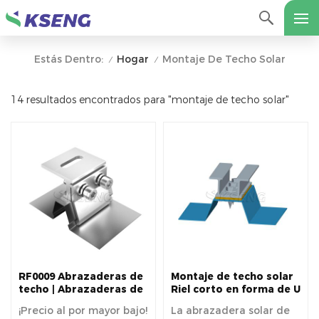
Hogar
Montaje De Techo Solar
Estás Dentro:
/
/
14 resultados encontrados para "montaje de techo solar"
RF0009 Abrazaderas de
Montaje de techo solar
techo | Abrazaderas de
Riel corto en forma de U
techo de metal con
o abrazadera de techo
¡Precio al por mayor bajo!
La abrazadera solar de
costura alzada