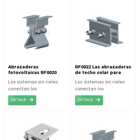
y conveniente para
láminas de techo de
metal.
Abrazaderas
RF0022 Las abrazaderas
fotovoltaicas RF0020
de techo solar para
para montaje de techo
sistema fotovoltaico sin
Los sistemas sin rieles
Los sistemas sin rieles
solar sin rieles
rieles
conectan los
conectan los
componentes
componentes
DETALLE
DETALLE
directamente al techo
directamente al techo
para soportar los
para soportar los
módulos solares.
módulos solares.