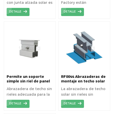
con junta alzada solar es
Factory están
nuestra opción más
construidos con láminas
DETALLE
DETALLE
popular para unir
de metal, es una muy
estanterías solares a una
buena idea equiparlos
variedad de techos de
con módulos
metal con junta alzada.
fotovoltaicos en la parte
superior.
Permite un soporte
RF0044 Abrazaderas de
simple sin riel de panel
montaje en techo solar
solar para un sistema
sin rieles
Abrazadera de techo sin
La abrazadera de techo
de montaje fotovoltaico
rieles adecuada para la
solar sin rieles sin
de techo de metal
mayoría de los tipos de
penetrar en la superficie
DETALLE
DETALLE
módulos fotovoltaicos
del techo.
de manera flexible, fácil