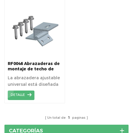
y conveniente para
láminas de techo de
metal.
RF0046 Abrazaderas de
montaje de techo de
metal trapezoidal solar,
La abrazadera ajustable
ajustable universal
universal está diseñada
específicamente para
DETALLE
asegurar módulos
fotovoltaicos
enmarcados a sistemas
de montaje de techo de
Un total de
1
paginas
metal trapezoidal sin
penetrar la superficie del
CATEGORÍAS