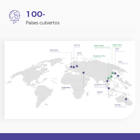
1
0
0
+
Países cubiertos