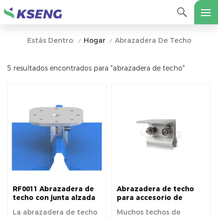
Hogar
Abrazadera De Techo
Estás Dentro:
/
/
5 resultados encontrados para "abrazadera de techo"
RF0011 Abrazadera de
Abrazadera de techo
techo con junta alzada
para accesorio de
solar | Abrazadera de
instalación de panel
La abrazadera de techo
Muchos techos de
techo fotovoltaico
solar de techo de metal