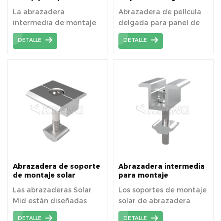
fijo
para panel solar sin
La abrazadera
Abrazadera de película
marco
intermedia de montaje
delgada para panel de
solar superior sujeta los
vidrio sin marco que se
DETALLE
DETALLE
módulos al riel con un
puede utilizar para
perno en forma de T de
módulos solares de
acero inoxidable
película delgada de
tamaño estándar.
Abrazadera de soporte
Abrazadera intermedia
de montaje solar
para montaje
Abrazaderas medias de
fotovoltaico
Las abrazaderas Solar
Los soportes de montaje
panel solar
Abrazadera central
Mid están diseñadas
solar de abrazadera
solar Soporte de
montaje Abrazaderas
para montaje solar en
media son adecuados
DETALLE
DETALLE
para panel