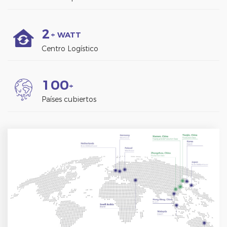
2
+ WATT
Centro Logístico
1
0
0
+
Países cubiertos